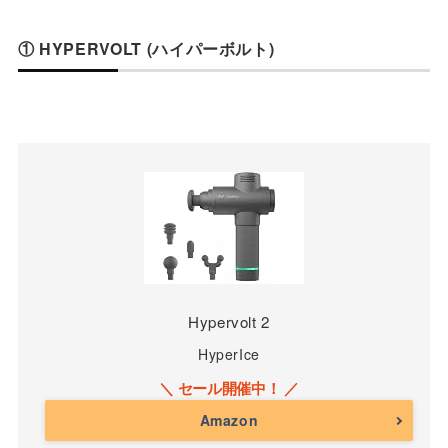
① HYPERVOLT (ハイパーボルト)
Hypervolt 2
HyperIce
Amazon