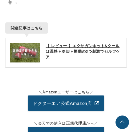
→
関連記事はこちら
【 レビュー 】エクサガンホット&クール
は温熱＋冷却＋振動の3つ刺激でセルフケ
ア
Amazonユーザーはこちら
ドクターエア公式Amazon店
楽天での購入は
から
正規代理店