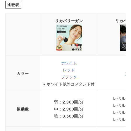
比較表
リカバリーガン
リカバ
ホワイト
レッド
ブ
カラー
ブラック
※ ホワイト以外はスタンド付
レベル1：
弱：2,300回/分
レベル1：
中：2,900回/分
振動数
レベル1：
強：3,500回/分
レベル1：