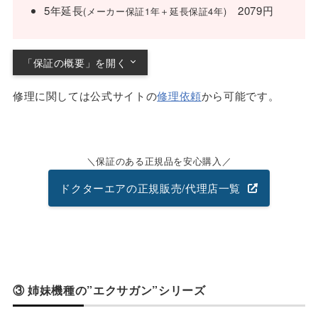
5年延長
2079円
(メーカー保証1年＋延長保証4年)
「保証の概要」を開く
メーカー保証1年間 購入者による不具合でな
修理に関しては公式サイトの
修理依頼
から可能です。
い限り商品交換
延長保証2～5年目 修理代金が定価を超えない
限り商品交換 (超える場合は自己負担)
保証のある正規品を安心購入
ドクターエアの正規販売/代理店一覧
③ 姉妹機種の”エクサガン”シリーズ