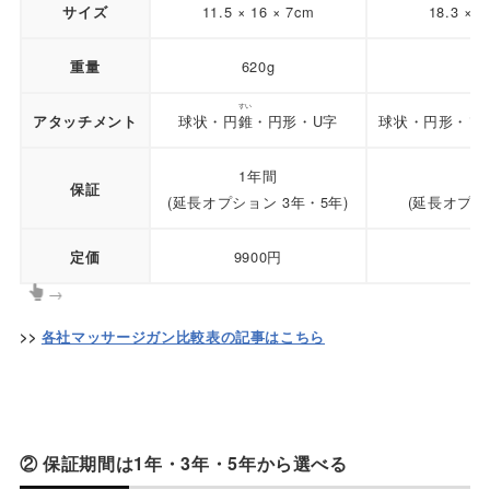
11.5 × 16 × 7cm
18.3 × 2
サイズ
620g
1
重量
すい
球状・円
錐
・円形・U字
球状・円形・ソ
アタッチメント
1年間
保証
(延長オプション 3年・5年)
(延長オプシ
9900円
29
定価
→
>>
各社マッサージガン比較表の記事はこちら
② 保証期間は1年・3年・5年から選べる