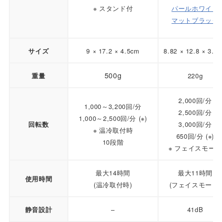
※ スタンド付
パールホワイト
マットブラック
9 × 17.2 × 4.5cm
8.82 × 12.8 × 3.5
サイズ
500g
220g
重量
2,000回/分
1,000～3,200回/分
2,500回/分
1,000～2,500回/分 (※)
3,000回/分
回転数
※ 温冷取付時
650回/分 (※)
10段階
※ フェイスモード
最大14時間
最大11時間
使用時間
(温冷取付時)
(フェイスモード)
–
41dB
静音設計