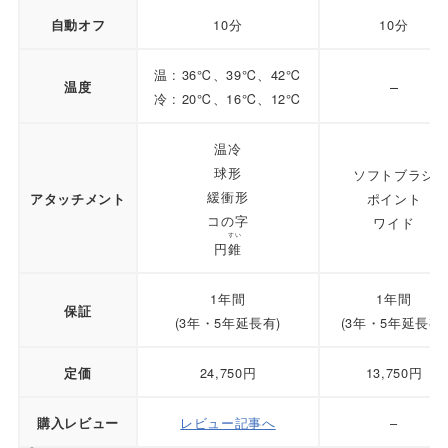
10分
10分
自動オフ
温 : 36℃、39℃、42℃
–
温度
冷 : 20℃、16℃、12℃
温冷
球形
ソフトブラシ
緩衝形
ポイント
アタッチメント
コの字
ワイド
すい
円
錐
1年間
1年間
保証
(3年・5年延長有)
(3年・5年延長有)
24,750円
13,750円
定価
レビュー記事へ
–
購入レビュー