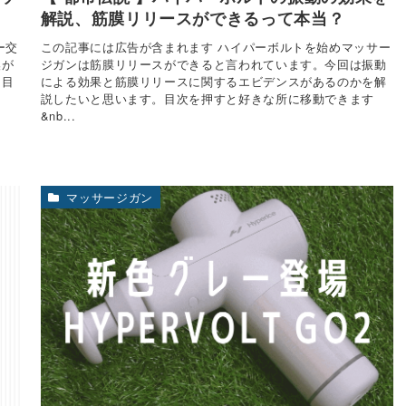
解説、筋膜リリースができるって本当？
ー交
この記事には広告が含まれます ハイパーボルトを始めマッサー
換が
ジガンは筋膜リリースができると言われています。今回は振動
。目
による効果と筋膜リリースに関するエビデンスがあるのかを解
説したいと思います。目次を押すと好きな所に移動できます
&nb...
マッサージガン