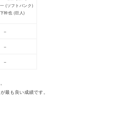
賢一 (ソフトバンク)
木下幹也 (巨人)
–
–
–
す。
ト4が最も良い成績です。