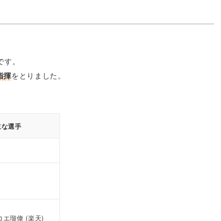
です。
をとりました。
指揮
主な選手
オコエ瑠偉 (楽天)