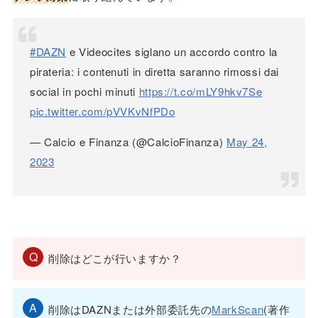
#DAZN
e Videocites siglano un accordo contro la
pirateria: i contenuti in diretta saranno rimossi dai
social in pochi minuti
https://t.co/mLY9hkv7Se
pic.twitter.com/pVVKvNfPDo
— Calcio e Finanza (@CalcioFinanza)
May 24,
2023
削除はどこが行いますか？
削除はDAZNまたは外部委託先の
MarkScan
(著作