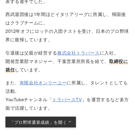
表する選手でした。
西武退団後は1年間ほどイタリアリーグに所属し、帰国後
はクラブチームに。
2012年オフにロッテの入団テストを受け、日本のプロ野球
界に復帰しています。
引退後は父親が経営する
株式会社トラバース
に入社。
開発営業部マネジャー、千葉営業所所長を経て、
取締役に
就任
しています。
また、
有限会社オンリーユー
に所属し、タレントとしても
活動。
YouTubeチャンネル「
トラバースTV
」を運営するなど多方
面で活躍しています。
「プロ野球通算成績」を開く