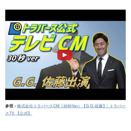
587試合 .276 (507/1835) 88本 270打点 出塁
率.338
株式会社トラバースCM（30秒Ver）【G.G.佐藤】/ トラバー
参照 :
スTV 【公式】