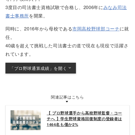
3度目の司法書士資格試験で合格し、2006年に
みなみ司法
書士事務所
を開業。
同時に、2016年から母校である
市岡高校野球部コーチ
に就
任。
40歳を超えて挑戦した司法書士の道で現在も現役で活躍さ
れています。
「プロ野球通算成績」を開く
11試合 0勝 1敗 防御率8.27 投球回16.1
関連記事はこちら
【 プロ野球選手から高校野球監督・コー
チへ 】学生野球資格回復制度の登録者は
1464名も僅か2%