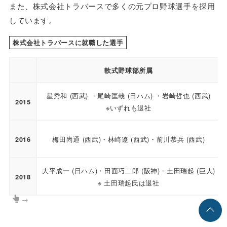
また、株式会社トラバースで多くの元プロ野球選手を採用
しています。
株式会社トラバースに就職した選手
軟式野球部所属
星秀和 (西武) ・尾崎匡哉 (日ハム) ・岩崎哲也 (西武)
2015
※いずれも退社
梅田尚通 (西武)・林崎遼 (西武)・前川恭兵 (西武)
2016
大平成一 (日ハム)・田面巧二郎 (阪神)・土田瑞起 (巨人)
2018
※ 土田瑞起氏は退社
→