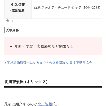
G.G.佐藤
西武-フォルティチュード-ロッテ (2004-2014)
(佐藤隆彦)
→
受験資格
年齢・学歴・実務経験など制限なし
※
宅地建物取引士になるまで / 公益社団法人 日本不動産協会
北川智規氏 (オリックス)
最初に紹介するのが
北川智規
氏。