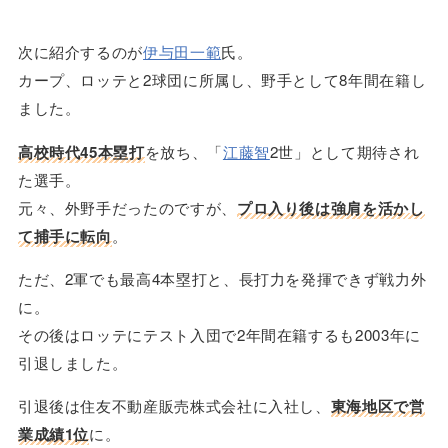
次に紹介するのが
伊与田一範
氏。
カープ、ロッテと2球団に所属し、野手として8年間在籍し
ました。
高校時代45本塁打
を放ち、「
江藤智
2世」として期待され
た選手。
元々、外野手だったのですが、
プロ入り後は強肩を活かし
て捕手に転向
。
ただ、2軍でも最高4本塁打と、長打力を発揮できず戦力外
に。
その後はロッテにテスト入団で2年間在籍するも2003年に
引退しました。
引退後は住友不動産販売株式会社に入社し、
東海地区で営
業成績1位
に。