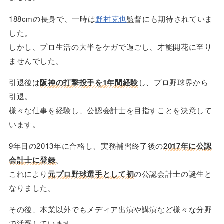
188cmの長身で、一時は
野村克也
監督にも期待されていま
した。
しかし、プロ生活の大半をケガで過ごし、才能開花に至り
ませんでした。
引退後は
阪神の打撃投手を1年間経験
し、プロ野球界から
引退。
様々な仕事を経験し、公認会計士を目指すことを決意して
います。
9年目の2013年に合格し、実務補習終了後の
2017年に公認
会計士に登録
。
これにより
元プロ野球選手として初
の公認会計士の誕生と
なりました。
その後、本業以外でもメディア出演や講演など様々な分野
で活躍しています。