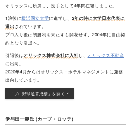
オリックスに所属し、投手として4年間在籍しました。
1浪後に
横浜国立大学
に進学し、
2年の時に大学日本代表に
選出
されています。
プロ入り後は初勝利を果たすも開花せず、2004年に自由契
約となり引退へ。
引退後は
オリックス株式会社に入社
し、
オリックス不動産
に出向。
2020年4月からはオリックス・ホテルマネジメントに兼務
出向しています。
「プロ野球通算成績」を開く
25試合 1勝 5敗 防御率5.55 投球回58.1
伊与田一範氏 (カープ・ロッテ)