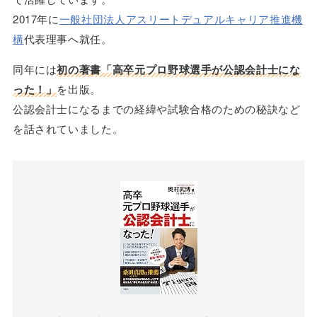
2017年に
一般社団法人アスリートデュアルキャリア推進機
構
代表理事へ就任。
同年には
初の著書「
高卒元プロ野球選手が公認会計士にな
った！」
を出版。
公認会計士になるまでの経緯や試験合格のための秘訣など
を話されていました。