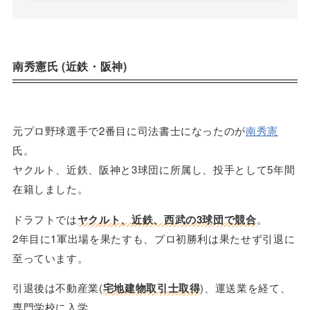
南秀憲氏 (近鉄・阪神)
元プロ野球選手で2番目に司法書士になったのが
南秀憲
氏。
ヤクルト、近鉄、阪神と3球団に所属し、投手として5年間
在籍しました。
ドラフトでは
ヤクルト、近鉄、西武の3球団で競合
。
2年目に1軍出場を果たすも、プロ初勝利は果たせず引退に
至っています。
引退後は不動産業(
宅地建物取引士取得
)、運送業を経て、
専門学校に入学。