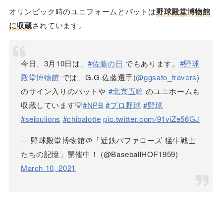
オリンピック時のユニフォームとバットは
野球殿堂博物館
に収蔵
されています。
今日、3月10日は、
#佐藤の日
でもあります。
#野球
殿堂博物館
では、G.G.佐藤選手(
@ggsato_travers
)
のサイン入りのバットや
#北京五輪
のユニホームも
収蔵しています💡
#NPB
#プロ野球
#野球
#seibulions
#chibalotte
pic.twitter.com/91viZe56GJ
— 野球殿堂博物館＠「近鉄バファローズ 猛牛戦士
たちの記憶」開催中！ (@BaseballHOF1959)
March 10, 2021