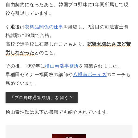
自由契約になったあと、韓国プロ野球に1年間所属して現
役を引退しています。
引退後は
衣料品関係の仕事
を経験し、2度目の司法書士資
格試験に29歳で合格。
高校で進学校に在籍したこともあり、
試験勉強はさほど苦
労しなかった
とのこと。
その後、1997年に
檜山泰浩事務所
を開業されました。
早稲田セミナー福岡校の講師や
八幡南ボーイズ
のコーチも
務めています。
「プロ野球通算成績」を開く
1軍出場なし
桧山泰浩氏は以下の書籍でも紹介されています。