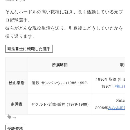
そんなハードルの高い職種に就き、長く活動している元プ
ロ野球選手。
彼らがどんな現役生活を送り、引退後にどうしていたかを
振り返ります。
司法書士に転職した選手
所属球団
取得
1996年取得 (行
近鉄-サンバンウル (1986-1992)
桧山泰浩
1997年
檜山泰
2004
ヤクルト-近鉄-阪神 (1979-1989)
南秀憲
2006年
みなみ司法
→
受験資格