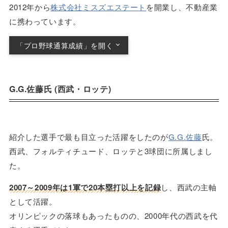
2012年から
株式会社ミスズエステート
を開業し、不動産業
に携わっています。
「プロ野球通算成績」を開く
60試合 .192 (14/73) 4本 7打点 出塁率.250
G.G.佐藤氏 (西武・ロッテ)
紹介した選手で最も目立った活躍をしたのが
G.G.佐藤
氏。
西武、フォルティチュード、ロッテと3球団に所属しまし
た。
2007～2009年は1軍で20本塁打以上を記録
し、西武の主軸
として活躍。
オリンピックの落球もあったものの、2000年代の西武を代