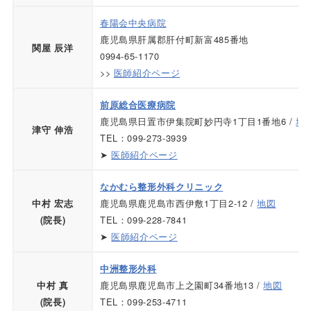
春陽会中央病院
鹿児島県肝属郡肝付町新富485番地
関屋 辰洋
0994-65-1170
>>
医師紹介ページ
前原総合医療病院
鹿児島県日置市伊集院町妙円寺1丁目1番地6 /
地
津守 伸浩
TEL：099-273-3939
➤
医師紹介ページ
なかむら整形外科クリニック
鹿児島県鹿児島市西伊敷1丁目2-12 /
地図
中村 宏志
TEL：099-228-7841
(院長)
➤
医師紹介ページ
中洲整形外科
鹿児島県鹿児島市上之園町34番地13 /
地図
中村 真
TEL：099-253-4711
(院長)