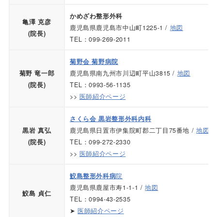
かめざわ整形外科
亀澤 克彦
鹿児島県鹿児島市中山町1225-1 /
地図
(院長)
TEL：099-269-2011
菊野会 菊野病院
鹿児島県南九州市川辺町平山3815 /
地図
菊野 竜一郎
TEL：0993-56-1135
(院長)
>>
医師紹介ページ
さくら会 黒岩整形外科内科
鹿児島県日置市伊集院町郡二丁目75番地 /
地図
黒岩 真弘
TEL：099-272-2330
(院長)
>>
医師紹介ページ
院
鮫島整形外科病
鹿児島県鹿屋市寿1-1-1 /
地図
鮫島 貞仁
TEL：0994-43-2535
➤
医師紹介ページ