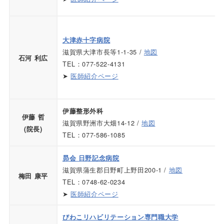
大津赤十字病院
滋賀県大津市長等1-1-35 /
地図
石河 利広
TEL：077-522-4131
➤
医師紹介ページ
伊藤整形外科
伊藤 哲
滋賀県野洲市大畑14-12 /
地図
(院長)
TEL：077-586-1085
昴会 日野記念病院
滋賀県蒲生郡日野町上野田200-1 /
地図
梅田 康平
TEL：0748‐62‐0234
➤
医師紹介ページ
びわこリハビリテーション専門職大学