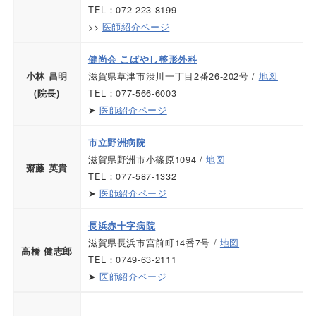
TEL：072-223-8199
>>
医師紹介ページ
健尚会 こばやし整形外科
滋賀県草津市渋川一丁目2番26-202号 /
地図
小林 昌明
TEL：077-566-6003
(院長)
➤
医師紹介ページ
市立野洲病院
滋賀県野洲市小篠原1094 /
地図
齋藤 英貴
TEL：077-587-1332
➤
医師紹介ページ
長浜赤十字病院
滋賀県長浜市宮前町14番7号 /
地図
高橋 健志郎
TEL：0749-63-2111
➤
医師紹介ページ