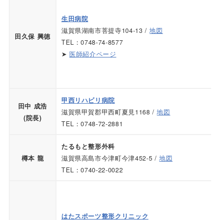
生田病院
滋賀県湖南市菩提寺104-13 /
地図
田久保 興徳
TEL：0748-74-8577
➤
医師紹介ページ
甲西リハビリ病院
田中 成浩
滋賀県甲賀郡甲西町夏見1168 /
地図
(院長)
TEL：0748-72-2881
たるもと整形外科
滋賀県高島市今津町今津452-5 /
地図
樽本 龍
TEL：0740-22-0022
はたスポーツ整形クリニック