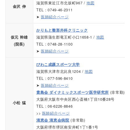
滋賀県東近江市北坂町967 /
地図
金沢 伸
TEL：
0749-46-2311
➤
医師紹介ページ
かりもと整形外科クリニック
滋賀県蒲生郡竜王町小口1658-1 /
地図
仮元 幹雄
TEL：0748-28-1100
(院長)
➤
医師紹介ページ
びわこ成蹊スポーツ大学
滋賀県大津市北比良1204 /
地図
TEL：077-596-8410
➤
医師紹介ページ
(非常勤)
貴島会 ダイナミックスポーツ医学研究所
大阪府大阪市中央区西心斎橋1丁目10番28号
小松 猛
TEL：06-6226-8846
>>
医師紹介ページ
(非常勤)
清恵会 清恵会病院
大阪府堺市堺区南安井町1丁1番1号