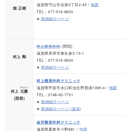
滋賀県守山市吉身5丁目2-45 /
地図
畑 正樹
TEL：077-516-8600
➤
医師紹介ページ
村上整形外科
(閉院)
滋賀県草津市東矢倉2-13-1
村上 剛
TEL：077-516-6600
➤
医師紹介ページ
村上整形外科クリニック
滋賀県甲賀市水口町虫生野西浦1095-4 /
地図
げんよう
村上
元庸
TEL：0748-63-7751
(院長)
➤
医師紹介ページ
➤
医師紹介ページ (議員)
金沢整形外科クリニック
滋賀県栗東市小野881 /
地図