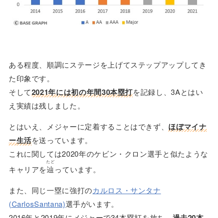
ある程度、順調にステージを上げてステップアップしてき
た印象です。
そして
2021年には初の年間30本塁打
を記録し、3Aとはい
え実績は残しました。
とはいえ、メジャーに定着することはできず、
ほぼマイナ
ー生活
を送っています。
これに関しては2020年のケビン・クロン選手と似たような
たど
キャリアを
辿
っています。
また、同じ一塁に強打の
カルロス・サンタナ
(CarlosSantana)
選手がいます。
2016年と2019年にメジャーで34本塁打を放ち、
過去20本