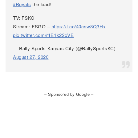
#Royals
the lead!
TV: FSKC
Stream: FSGO –
https://t.co/40csw8Q3Hx
pic.twitter.com/r1E1k22cVE
— Bally Sports Kansas City (@BallySportsKC)
August 27, 2020
– Sponsored by Google –