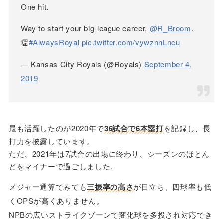
One hit.
Way to start your big-league career,
@R_Broom
.
👏
#AlwaysRoyal
pic.twitter.com/vywznnLncu
— Kansas City Royals (@Royals)
September 4,
2019
最も活躍したのが2020年で
36試合で6本塁打
を記録し、長
打力を披露しています。
ただ、2021年は7試合の出場に終わり、シーズンのほとん
どをマイナーで過ごしました。
メジャー通算でみても
三振率の高さ
が目立ち、四球率も低
くOPSが高くありません。
NPBの広いストライクゾーンで変化球を多投され対応でき