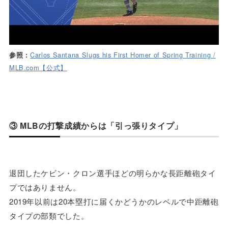
Carlos Santana Slugs his First Homer of Spring Training /
参照 :
MLB.com【公式】
③ MLBの打撃成績からは「引っ張りタイプ」
退団したケビン・クロン選手ほどの明らかな長距離砲タイ
プではありません。
2019年以前は20本塁打に届くかどうかのレベルで中距離砲
タイプの部類でした。