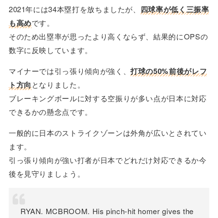
2021年には34本塁打を放ちましたが、
四球率が低く三振率
も高め
です。
そのため出塁率が思ったより高くならず、結果的にOPSの
数字に反映しています。
マイナーでは引っ張り傾向が強く、
打球の50%前後がレフ
ト方向
となりました。
ブレーキングボールに対する空振りが多い点が日本に対応
できるかの懸念点です。
一般的に日本のストライクゾーンは外角が広いとされてい
ます。
引っ張り傾向が強い打者が日本でどれだけ対応できるか今
後を見守りましょう。
RYAN. MCBROOM. His pinch-hit homer gives the