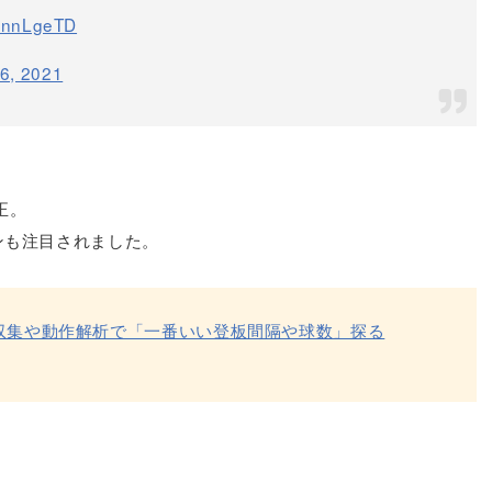
fihnnLgeTD
6, 2021
正。
ンも注目されました。
収集や動作解析で「一番いい登板間隔や球数」探る