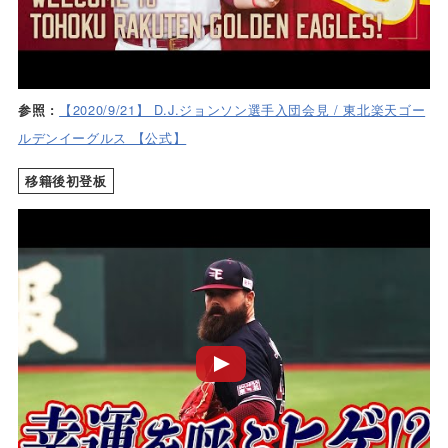
【2020/9/21】 D.J.ジョンソン選手入団会見 / 東北楽天ゴー
参照 :
ルデンイーグルス 【公式】
移籍後初登板