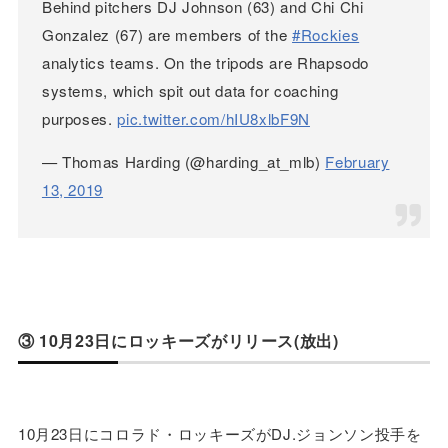
Behind pitchers DJ Johnson (63) and Chi Chi
Gonzalez (67) are members of the
#Rockies
analytics teams. On the tripods are Rhapsodo
systems, which spit out data for coaching
purposes.
pic.twitter.com/hIU8xlbF9N
— Thomas Harding (@harding_at_mlb)
February
13, 2019
③ 10月23日にロッキーズがリリース(放出)
10月23日にコロラド・ロッキーズがDJ.ジョンソン投手を