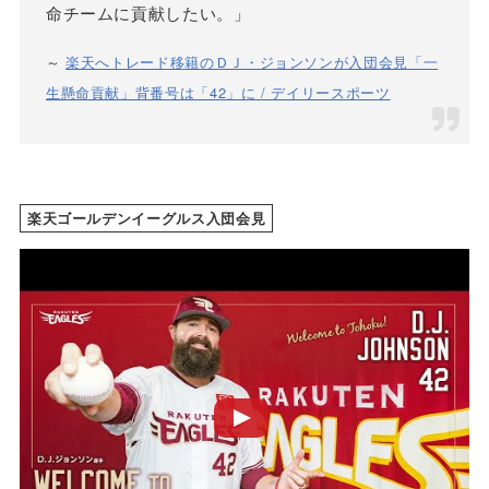
命チームに貢献したい。」
～
楽天へトレード移籍のＤＪ・ジョンソンが入団会見「一
生懸命貢献」背番号は「42」に / デイリースポーツ
楽天ゴールデンイーグルス入団会見