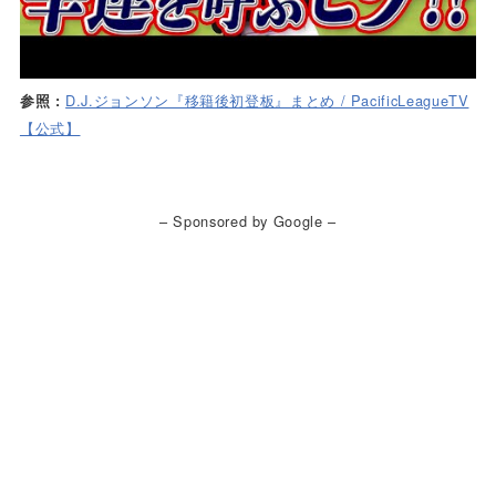
D.J.ジョンソン『移籍後初登板』まとめ / PacificLeagueTV
参照 :
【公式】
– Sponsored by Google –