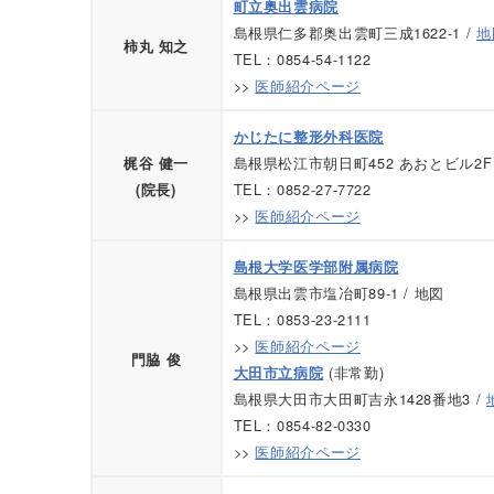
町立奥出雲病院
島根県仁多郡奥出雲町三成1622-1 /
地
柿丸 知之
TEL：0854-54-1122
>>
医師紹介ページ
かじたに整形外科医院
島根県松江市朝日町452 あおとビル2F
梶谷 健一
TEL：0852-27-7722
(院長)
>>
医師紹介ページ
島根大学医学部附属病院
島根県出雲市塩冶町89-1 / 地図
TEL：0853-23-2111
>>
医師紹介ページ
門脇 俊
(非常勤)
大田市立病院
島根県大田市大田町吉永1428番地3 /
TEL：0854-82-0330
>>
医師紹介ページ