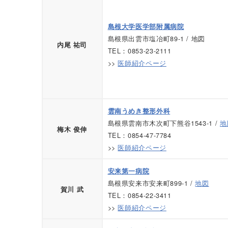
島根大学医学部附属病院
島根県出雲市塩冶町89-1 / 地図
内尾 祐司
TEL：0853-23-2111
>>
医師紹介ページ
雲南うめき整形外科
島根県雲南市木次町下熊谷1543-1 /
地
梅木 俊伸
TEL：0854-47-7784
>>
医師紹介ページ
安来第一病院
島根県安来市安来町899-1 /
地図
賀川 武
TEL：0854-22-3411
>>
医師紹介ページ