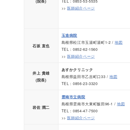
TEL：0853-53-5535
(院長)
>>
医師紹介ページ
玉造病院
島根県松江市玉湯町湯町1-2 /
地図
石坂 直也
TEL：0852-62-1560
>>
医師紹介ページ
あすかクリニック
井上 貴雄
島根県益田市乙吉町口33 /
地図
(院長)
TEL：0856-23-3320
雲南市立病院
島根県雲南市大東町飯田96-1 /
地図
岩佐 潤二
TEL：0854-47-7500
>>
医師紹介ページ